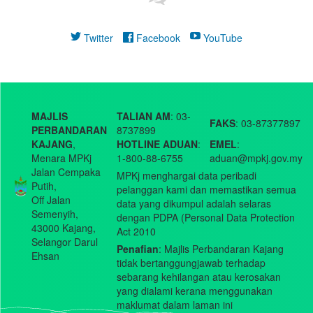
Twitter
Facebook
YouTube
MAJLIS
TALIAN AM
: 03-
FAKS
: 03-87377897
PERBANDARAN
8737899
KAJANG
,
HOTLINE ADUAN
:
EMEL
:
Menara MPKj
1-800-88-6755
aduan@mpkj.gov.my
Jalan Cempaka
MPKj menghargai data peribadi
Putih,
pelanggan kami dan memastikan semua
Off Jalan
data yang dikumpul adalah selaras
Semenyih,
dengan PDPA (Personal Data Protection
43000 Kajang,
Act 2010
Selangor Darul
Penafian
: Majlis Perbandaran Kajang
Ehsan
tidak bertanggungjawab terhadap
sebarang kehilangan atau kerosakan
yang dialami kerana menggunakan
maklumat dalam laman ini